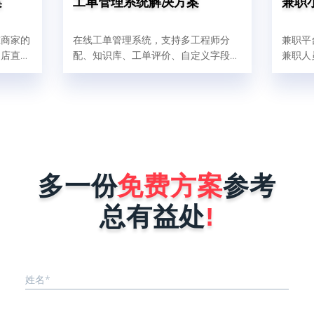
案
工单管理系统解决方案
兼职
在商家的
在线工单管理系统，支持多工程师分
兼职平
门店直接
配、知识库、工单评价、自定义字段、
兼职人
者饿了么
工单通知(短信&邮件)、自定义产品或
在线完
食后会给
服务等功能。
入、签
多一份
免费方案
参考
总有益处
!
姓名*